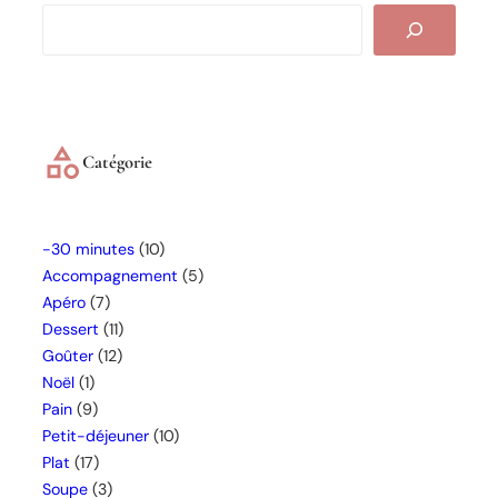
S
e
a
r
c
h
Catégorie
-30 minutes
(10)
Accompagnement
(5)
Apéro
(7)
Dessert
(11)
Goûter
(12)
Noël
(1)
Pain
(9)
Petit-déjeuner
(10)
Plat
(17)
Soupe
(3)