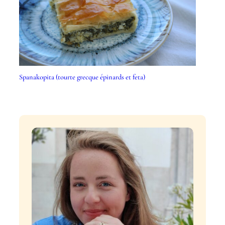
Spanakopita (tourte grecque épinards et feta)