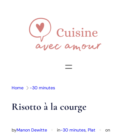
Aller
au
contenu
Home
-30 minutes
Risotto à la courge
by
Manon Dewitte
✦
in
-30 minutes
, 
Plat
✦
on