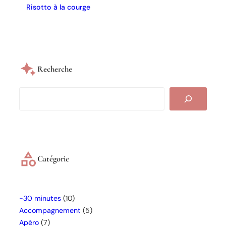
Risotto à la courge
Recherche
S
e
a
r
c
h
Catégorie
-30 minutes
(10)
Accompagnement
(5)
Apéro
(7)