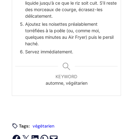
liquide jusqu'à ce que le riz soit cuit. S'il reste
des morceaux de courge, écrasez-les
délicatement.
Ajoutez les noisettes préalablement
torréfiées à la poêle (ou, comme moi,
quelques minutes au Air Fryer) puis le persil
haché.
Servez immédiatement.
KEYWORD
automne, végétarien
Tags:
végétarien
Partager sur Facebook
Envoyer cette page par e-mail
Partager sur LinkedIn
Partager sur WhatsApp
Envoyer cette page par e-mail