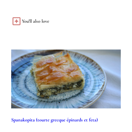
You’ll also love
Spanakopita (tourte grecque épinards et feta)