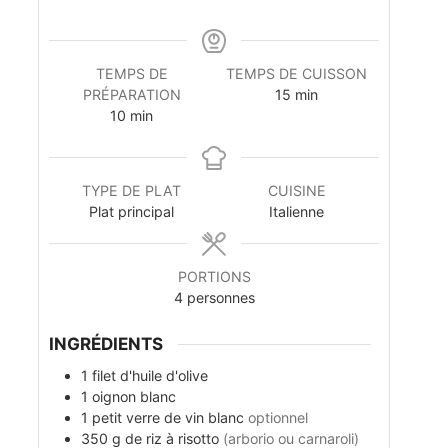
TEMPS DE
TEMPS DE CUISSON
m
PRÉPARATION
15
min
m
i
10
min
i
n
n
u
u
t
TYPE DE PLAT
CUISINE
t
e
Plat principal
Italienne
e
s
s
PORTIONS
4
personnes
INGRÉDIENTS
1
filet
d'huile d'olive
1
oignon blanc
1
petit verre
de vin blanc
optionnel
350
g
de riz à risotto
(arborio ou carnaroli)