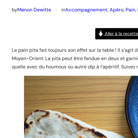
by
Manon Dewitte
✦
in
Accompagnement
, 
Apéro
, 
Pain
, 
Aller à la recett
Le pain pita fait toujours son effet sur la table ! Il s’ag
Moyen-Orient. La pita peut être fendue en deux et garnie
quelle avec du houmous ou autre
dip
à l’apéritif. Suivez