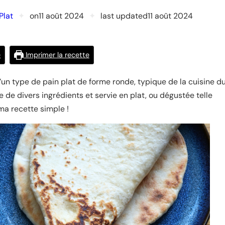
Plat
✦
on
11 août 2024
✦
last updated
11 août 2024
e
Imprimer la recette
it d’un type de pain plat de forme ronde, typique de la cuisine d
 de divers ingrédients et servie en plat, ou dégustée telle
 ma recette simple !