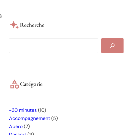
à
Recherche
S
e
a
r
c
h
Catégorie
-30 minutes
(10)
Accompagnement
(5)
Apéro
(7)
Dessert
(11)