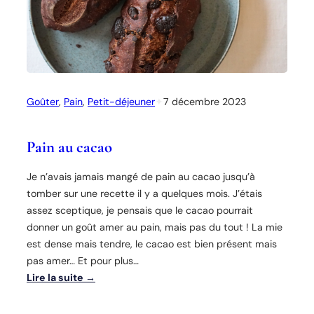
s
s
i
e
r
Goûter
, 
Pain
, 
Petit-déjeuner
✦
7 décembre 2023
Pain au cacao
Je n’avais jamais mangé de pain au cacao jusqu’à
tomber sur une recette il y a quelques mois. J’étais
assez sceptique, je pensais que le cacao pourrait
donner un goût amer au pain, mais pas du tout ! La mie
est dense mais tendre, le cacao est bien présent mais
pas amer… Et pour plus…
Lire la suite →
: