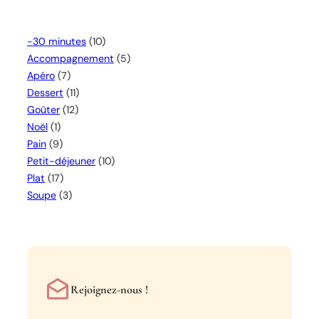
-30 minutes
(10)
Accompagnement
(5)
Apéro
(7)
Dessert
(11)
Goûter
(12)
Noël
(1)
Pain
(9)
Petit-déjeuner
(10)
Plat
(17)
Soupe
(3)
Rejoignez-nous !