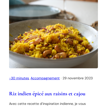
)
r
a
c
k
e
r
s
a
u
x
g
r
a
-30 minutes
, 
Accompagnement
✦
29 novembre 2023
i
n
e
Riz indien épicé aux raisins et cajou
s
Avec cette recette d’inspiration indienne, je vous