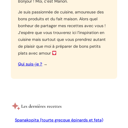
Bonjour ! Moi, c’est Manon.
c
o
Je suis passionnée de cuisine, amoureuse des
l
bons produits et du fait maison. Alors quel
i
bonheur de partager mes recettes avec vous !
e
J’espère que vous trouverez ici l’inspiration en
t
cuisine mais surtout que vous prendrez autant
n
de plaisir que moi à préparer de bons petits
o
plats avec amour
i
Qui suis-je ?
→
x
d
e
c
a
j
o
Les dernières recettes
u
Spanakopita (tourte grecque épinards et feta)