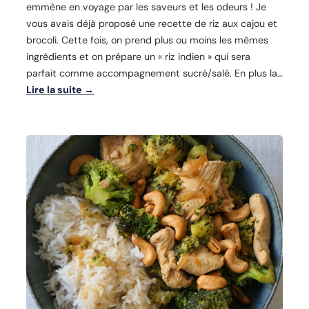
emmène en voyage par les saveurs et les odeurs ! Je
vous avais déjà proposé une recette de riz aux cajou et
brocoli. Cette fois, on prend plus ou moins les mêmes
ingrédients et on prépare un « riz indien » qui sera
parfait comme accompagnement sucré/salé. En plus la…
Lire la suite →
:
R
i
z
i
n
d
i
e
n
é
p