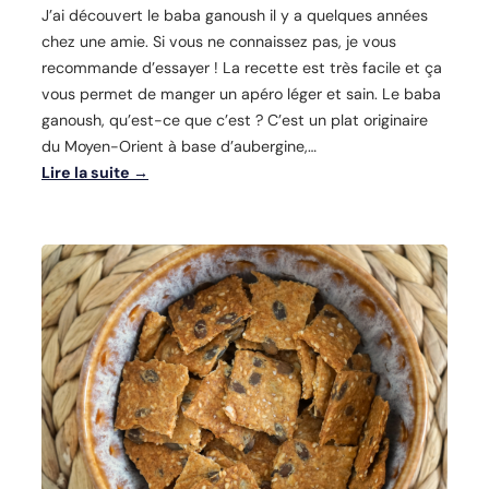
J’ai découvert le baba ganoush il y a quelques années
chez une amie. Si vous ne connaissez pas, je vous
recommande d’essayer ! La recette est très facile et ça
vous permet de manger un apéro léger et sain. Le baba
ganoush, qu’est-ce que c’est ? C’est un plat originaire
du Moyen-Orient à base d’aubergine,…
Lire la suite →
:
B
a
b
a
g
a
n
o
u
s