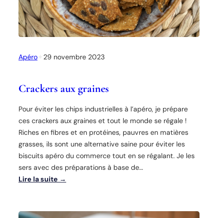
h
(
p
u
Apéro
✦
29 novembre 2023
r
é
e
Crackers aux graines
d
’
Pour éviter les chips industrielles à l’apéro, je prépare
a
ces crackers aux graines et tout le monde se régale !
u
Riches en fibres et en protéines, pauvres en matières
b
grasses, ils sont une alternative saine pour éviter les
e
biscuits apéro du commerce tout en se régalant. Je les
r
sers avec des préparations à base de…
g
Lire la suite →
i
n
:
e
C