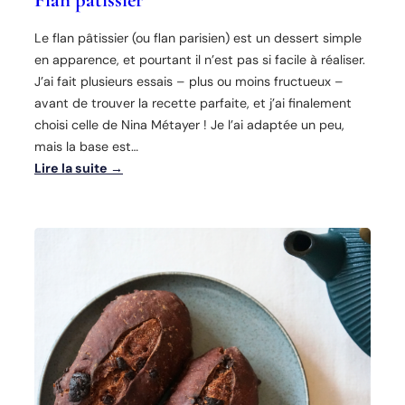
Flan pâtissier
Le flan pâtissier (ou flan parisien) est un dessert simple
en apparence, et pourtant il n’est pas si facile à réaliser.
J’ai fait plusieurs essais – plus ou moins fructueux –
avant de trouver la recette parfaite, et j’ai finalement
choisi celle de Nina Métayer ! Je l’ai adaptée un peu,
mais la base est…
Lire la suite →
:
F
l
a
n
p
â
t
i