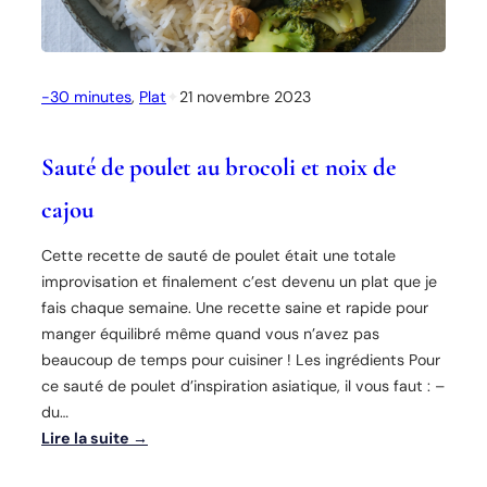
i
c
é
-30 minutes
, 
Plat
✦
21 novembre 2023
a
u
x
Sauté de poulet au brocoli et noix de
r
a
cajou
i
s
Cette recette de sauté de poulet était une totale
i
improvisation et finalement c’est devenu un plat que je
n
fais chaque semaine. Une recette saine et rapide pour
s
manger équilibré même quand vous n’avez pas
e
beaucoup de temps pour cuisiner ! Les ingrédients Pour
t
ce sauté de poulet d’inspiration asiatique, il vous faut : –
c
du…
a
Lire la suite →
j