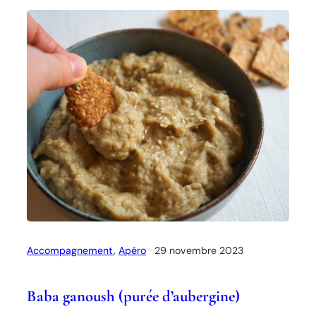
P
a
i
n
a
u
c
a
c
a
o
Accompagnement
, 
Apéro
✦
29 novembre 2023
Baba ganoush (purée d’aubergine)