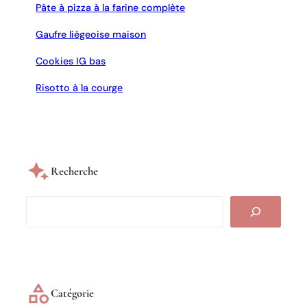
Pâte à pizza à la farine complète
Gaufre liégeoise maison
Cookies IG bas
Risotto à la courge
Recherche
S
e
a
r
c
h
Catégorie